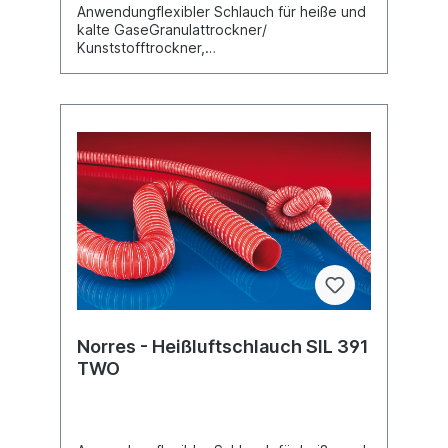
Anwendungflexibler Schlauch für heiße und
kalte GaseGranulattrockner/
Kunststofftrockner,
HeißlufttrocknerFolienblasanlage, Kühlluft
am ExtrusionswerkzeugKühlluft: UV
Trockner, IR/Infrarot TrocknerBus,
Nutzfahrzeug, Wohnwagen, Wohnmobil,
Boot, Schiff, Yacht: Belüftung,
HeizungEigenschaftenfadenverstärktsehr
gut hitzebeständigRoHS konformREACH
gemäß --> Technik / Technische
Informationen / REACHTemperaturbereich-
35°C bis 135°Ckurzzeitig bis
150°CKonstruktionNeoprenschlauch1. in der
Wandung eingegossener Federstahldraht2.
gewebeverstärktes Band; Wandung:
Neopren beschichtetes Glasgewebe3.
Kordel als Verstärkung
Norres - Heißluftschlauch SIL 391
TWO