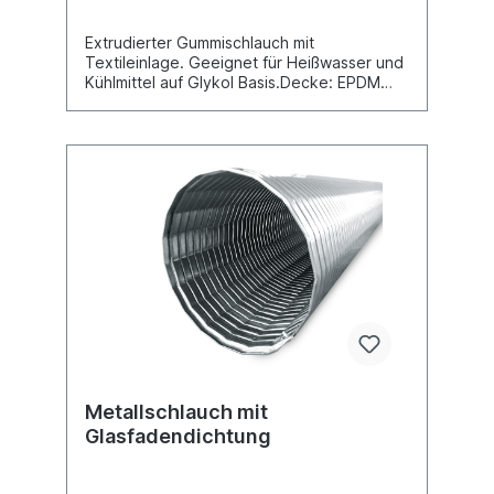
SilikonmantelMantel Spezifikation:
Eisenoxyd Silikon-Gummi, hohe
Extrudierter Gummischlauch mit
Ölbeständigkeit, halogenfrei, gute kurze
Textileinlage. Geeignet für Heißwasser und
Flammbeständigkeit, gute
Kühlmittel auf Glykol Basis.Decke: EPDM
Temperaturreduktion, widersteht gut
schwarzEinlage: PolyestergarnSeele: EPDM
kleinen Mengen von flüssigen Metall,
schwarzTemperatur: -40°C bis +120°C
Aluminium, Glas, etc.Dauertemperatur -55
°C bis +260 °CBeflammung bis +800 °C für
ca. 20 Min.Strahlungswärme bis +800 °C für
20 Min.Flüssigmetallkontakt bis +1640 °C
für 15-30 Sek.
Metallschlauch mit
Glasfadendichtung