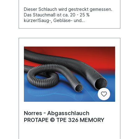
Dieser Schlauch wird gestreckt gemessen.
Das Stauchmaß ist ca. 20 - 25 %
kürzer!Saug-, Gebläse- und
Förderschlauch, gewickelt, aus verzinktem
Stahlbandmit vielkantigem Querschnitt und
eingehaktem ProfilVerdrehfest, mit
Glasfaserdichtunggut beweglich,
verschleißfestGeeignet für Warm- und
Kaltluft, Abgas, Rauch, Staub, Holz- und
Metallspäne, Textilabfälle,
KunststoffteileTemperaturbereich: bis +400
°C
Norres - Abgasschlauch
PROTAPE © TPE 326 MEMORY