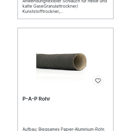
Anwendungflexibler Schlauch für heiße und
kalte GaseGranulattrockner/
Kunststofftrockner,
HeißlufttrocknerFolienblasanlage, Kühlluft
am ExtrusionswerkzeugKühlluft: UV
Trockner, IR/Infrarot
TrocknerReinraumbelüftung,
HalbleiterfertigungsmaschineEigenschaftenf
adenverstärktsehr gut hitzebeständigRoHS
konformREACH gemäß --> Technik /
Technische Informationen /
REACHTemperaturbereich-70°C bis
260°Ckurzzeitig bis
280°CKonstruktionSilikonschlauch1. in der
Wandung eingebetteter Federstahldraht2.
gewebeverstärktes Band; Wandung: Silikon
beschichtetes Glasgewebe3. Kordel als
Verstärkung
P-A-P Rohr
Aufbau: Biegsames Papier-Aluminium-Rohr,