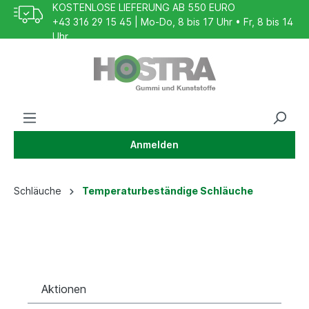
KOSTENLOSE LIEFERUNG AB 550 EURO
+43 316 29 15 45 | Mo-Do, 8 bis 17 Uhr • Fr, 8 bis 14
Uhr
HILFE
SICHER EINKAUFEN
24/7 Journaldienst
Anmelden
Schläuche
Temperaturbeständige Schläuche
Aktionen