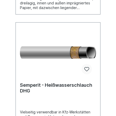
dreilagig, innen und außen imprägniertes
Papier, mit dazwischen liegender
AluminiumschichtAnwendung: Warm- und
Kaltluftleitungen, speziell im Kfz-Bereich als
Vorwärmschlauch oder für Standheizungen,
sowie für den OrgelbauTemperaturbereich:
-40 °C bis +125 °CToleranzen: -0,0
+1,0Material Innen/Außen: PapierFarbe
Innen/Außen:
hellgrau/dunkelgrauEinlage/Spirale:
Aluminium
Semperit - Heißwasserschlauch
DHG
Vielseitig verwendbar in Kfz-Werkstätten