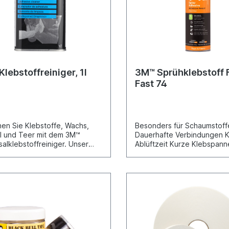
lebstoffreiniger, 1l
3M™ Sprühklebstoff
Fast 74
nen Sie Klebstoffe, Wachs,
Besonders für Schaumstoff
Öl und Teer mit dem 3M™
Dauerhafte Verbindungen 
salklebstoffreiniger. Unser
Ablüftzeit Kurze Klebspann
offreiniger enthält
ermöglicht schnelles Verar
iedene Lösungsmittel und
Weiche und flexible Klebnä
igt schnell und einfach
Schnelles Verbinden von
ffe, Silikonpolitur, Wachs,
Schaumstoffen (nicht jedo
nd Öl von Oberflächen.
Styropor®) Aerosol-Klebsto
en Sie ausgehärtete
Basis Synthetischer Elastom
uglacke, Vinyle und Stoffe mit
dauerhafte Verbindungen. 
™ Universalklebstoffreiniger.
Ablüftzeit - schnelle
Klebstoffreiniger enthält eine
Weiterverarbeitung - präzis