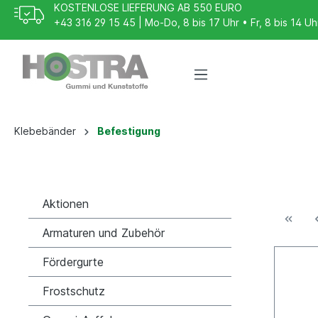
KOSTENLOSE LIEFERUNG AB 550 EURO
+43 316 29 15 45 | Mo-Do, 8 bis 17 Uhr • Fr, 8 bis 14 Uh
Klebebänder
Befestigung
Aktionen
Armaturen und Zubehör
Fördergurte
Frostschutz