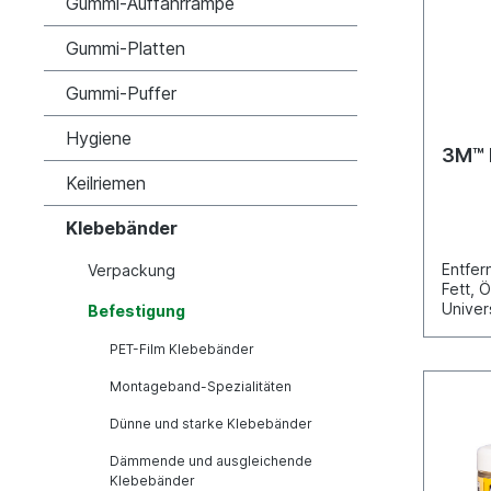
Gummi-Auffahrrampe
Gummi-Platten
Gummi-Puffer
Hygiene
3M™ K
Keilriemen
Klebebänder
Entfer
Verpackung
Fett, 
Univer
Befestigung
Klebst
versch
PET-Film Klebebänder
beseit
Montageband-Spezialitäten
Klebsto
Teer u
Dünne und starke Klebebänder
Reinig
Fahrze
Dämmende und ausgleichende
dem 3M
Klebebänder
Unser 