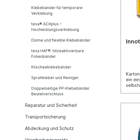
spezie
Klebebänder für temporäre
Lösung
Verklebung
richti
einfac
tesa® ACXplus –
Klebsto
Hochleistungsverklebung
Teer u
der ei
Dünne und flexible Klebebänder
Innot
Rechts
Luftre
tesa HAF®: hitzeaktivierbare
von VO
Folienbänder
Oberf
Reinig
Klischeeklebebänder
zuläss
Karton
Entfer
Sprühkleber und Reiniger
ein ei
Teer F
selbst
Doppelseitige PP-Klebebänder
Fahrze
welche
Beutelverschluss
Zum En
Unterg
Oversp
gegen 
Reparatur und Sicherheit
Produk
Zusätz
e: 1 Li
für di
Transportsicherung
DoseIn
wasser
Flüssi
Verbin
transp
Abdeckung und Schutz
Verdr
Kompon
Verarbeitungsgeräte