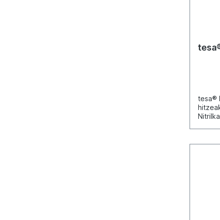
vorber
verflü
hinter
Geruch
alle H
tesa
sauber
Werkz
legen.
von Ma
Kunsts
metall
tesa® 
tiefer
hitzea
zugäng
Nitril
die op
bernst
Klebel
Materia
Werkst
abgede
DatenF
schnei
lEntar
Raumte
Isopro
nicht 
LIMONE
Aktivi
eEmpf
90°C. 
Verarb
Produk
appliz