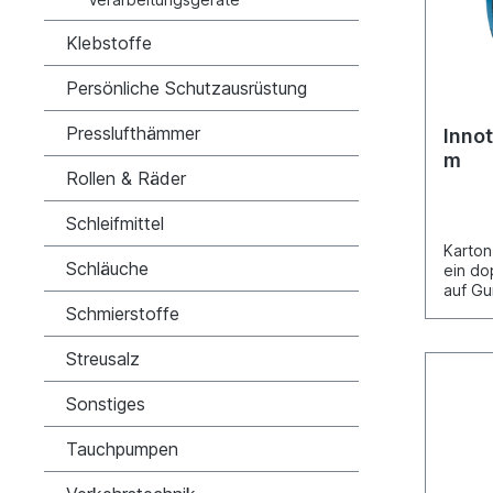
starkL
bis 12
Klebstoffe
eine s
Abdic
Temper
Persönliche Schutzausrüstung
bis +2
von No
Presslufthämmer
Innot
Kühlwa
m
Krafts
Rollen & Räder
Kühler
Rohren
Schleifmittel
hervor
Unterg
Karton
Wasser
Schläuche
ein do
Diesel
auf Gu
Chemik
durcke
Schmierstoffe
dadurc
Klebes
prakti
geeign
Streusalz
bleibt
Innen-
aufbew
Außenb
Haltbar
Sonstiges
kleben
Schaum
Tauchpumpen
modifi
Kleber
Klebes