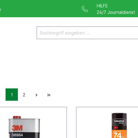
HILFE
r
24/7 Journaldienst
1
2