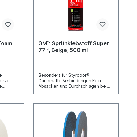
 Foam
3M™ Sprühklebstoff Super
77™, Beige, 500 ml
e
Besonders für Styropor®
Kurze
Dauerhafte Verbindungen Kein
e
Absacken und Durchschlagen bei
beiten
porösen Werkstoffen Kurze
hte
Ablüftzeit Kurze Klebspanne
ermöglicht schnelles Verarbeiten
ch
Greift Struktur der Schaumstoffe
ff auf
nicht an Aerosol-Klebstoff auf Basis
ere für
Synthetischer Elastomere für
Kurze
dauerhafte Verbindungen. Kurze
Ablüftzeit - kein Durchschlagen oder
er
Absacken bei porösen Werkstoffen.