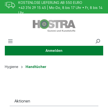
KOSTENLOSE LIEFERUNG AB 550 EURO
+43 316 29 15 45 | Mo-Do, 8 bis 17 Uhr • Fr, 8 bis 14
Uhr
HILFE
SICHER EINKAUFEN
24/7 Journaldienst
Anmelden
Hygiene
Handtücher
Aktionen