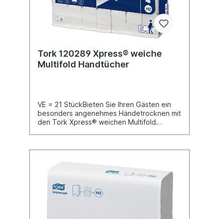
entfaltet: 31 cmBreite entfaltet: 25
cmFarbe: Natur
Tork 120289 Xpress® weiche
Multifold Handtücher
VE = 21 StückBieten Sie Ihren Gästen ein
besonders angenehmes Händetrocknen mit
den Tork Xpress® weichen Multifold
Handtüchern, die sich hochwertig anfühlen
und sanft zu den Händen sind. In
Kombination mit Tork Xpress® Spendern für
Multifold Handtücher eignen sich die
Handtücher für Waschräume mit mittlerer
Besucherfrequenz. Sie sind ideal für Räume
mit begrenztem Platzangebot und bieten
Ihren Gästen Komfort und
Hygiene.Ansprechendes Lorbeerblatt-
Design von Tork: hinterlässt einen guten
EindruckAdvanced Qualität ermöglicht