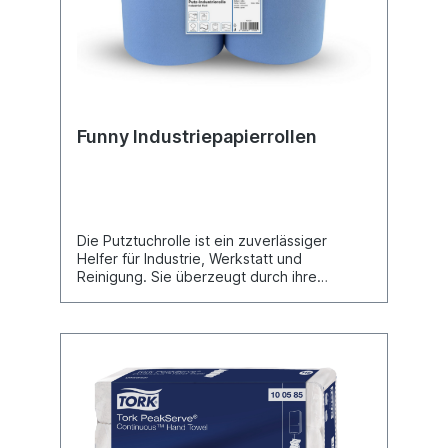
Funny Industriepapierrollen
Die Putztuchrolle ist ein zuverlässiger
Helfer für Industrie, Werkstatt und
Reinigung. Sie überzeugt durch ihre
hervorragende Aufnahmefähigkeit für
Flüssigkeiten und Schmutz sowie durch
eine sehr gute Reißfestigkeit, auch bei
anspruchsvollen Arbeiten.Dank der
sauberen Perforierung lassen sich die
Blätter leicht abtrennen, während due
Mikroprägung und Verleimung für Stabilität
und ein angenehmes Handling
sorgen.Material: Recyclingpapier, 3-