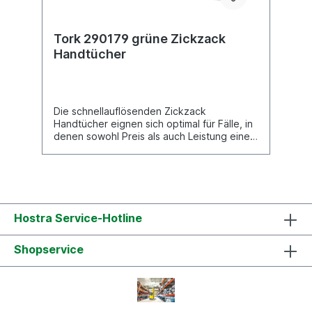
cmHülsenaußendurchmesser: 4 cmFasertyp:
recycledPapiertechnologie: DCFarbe: Grün
Tork 290179 grüne Zickzack
Handtücher
Die schnellauflösenden Zickzack
Handtücher eignen sich optimal für Fälle, in
denen sowohl Preis als auch Leistung eine
Rolle spielen und in denen die Tücher in die
Toilette geworfen werden und nicht in den
Abfalleimer. In Kombination mit dem Tork
Spender für Zickzack und Lagenfalz
Handtücher eignen sich die Handtücher
perfekt für Umgebungen mit starker
Hostra Service-Hotline
Beanspruchung. Durch die
Einzelblattausgabe wird der Verbrauch und
Shopservice
somit auch die Abfallmenge
gesenkt.Ansprechendes Lorbeerblatt-
Design von Tork: hinterlässt einen guten
EindruckAdvanced Qualität ermöglicht
Kosteneinsparungen und eine hohe
LeistungGeringerer Verbrauch und mehr